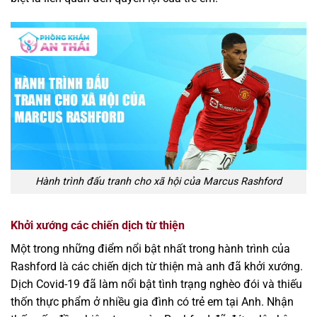
Hành trình đấu tranh cho xã hội của Marcus Rashford
Khởi xướng các chiến dịch từ thiện
Một trong những điểm nổi bật nhất trong hành trình của
Rashford là các chiến dịch từ thiện mà anh đã khởi xướng.
Dịch Covid-19 đã làm nổi bật tình trạng nghèo đói và thiếu
thốn thực phẩm ở nhiều gia đình có trẻ em tại Anh. Nhận