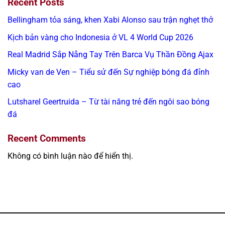
Recent Posts
Bellingham tỏa sáng, khen Xabi Alonso sau trận nghẹt thở
Kịch bản vàng cho Indonesia ở VL 4 World Cup 2026
Real Madrid Sắp Nẫng Tay Trên Barca Vụ Thần Đồng Ajax
Micky van de Ven – Tiểu sử đến Sự nghiệp bóng đá đỉnh
cao
Lutsharel Geertruida – Từ tài năng trẻ đến ngôi sao bóng
đá
Recent Comments
Không có bình luận nào để hiển thị.