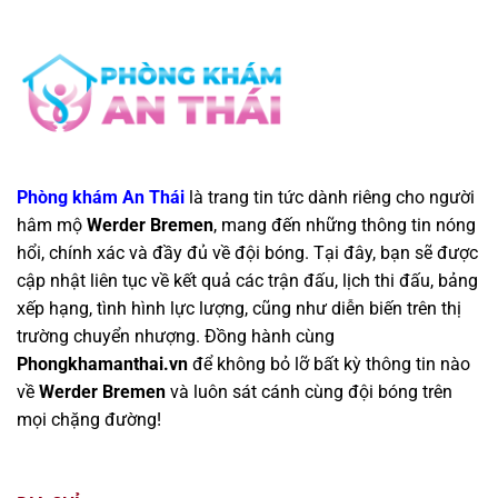
Phòng khám An Thái
là trang tin tức dành riêng cho người
hâm mộ
Werder Bremen
, mang đến những thông tin nóng
hổi, chính xác và đầy đủ về đội bóng. Tại đây, bạn sẽ được
cập nhật liên tục về kết quả các trận đấu, lịch thi đấu, bảng
xếp hạng, tình hình lực lượng, cũng như diễn biến trên thị
trường chuyển nhượng. Đồng hành cùng
Phongkhamanthai.vn
để không bỏ lỡ bất kỳ thông tin nào
về
Werder Bremen
và luôn sát cánh cùng đội bóng trên
mọi chặng đường!