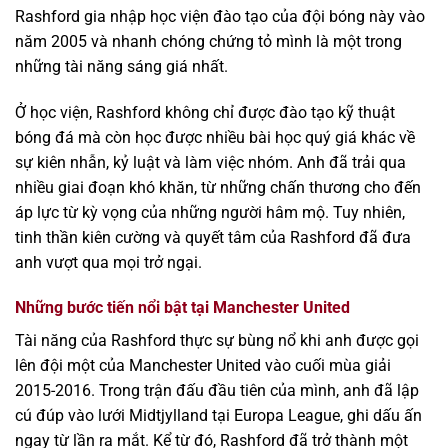
Rashford gia nhập học viện đào tạo của đội bóng này vào
năm 2005 và nhanh chóng chứng tỏ mình là một trong
những tài năng sáng giá nhất.
Ở học viện, Rashford không chỉ được đào tạo kỹ thuật
bóng đá mà còn học được nhiều bài học quý giá khác về
sự kiên nhẫn, kỷ luật và làm việc nhóm. Anh đã trải qua
nhiều giai đoạn khó khăn, từ những chấn thương cho đến
áp lực từ kỳ vọng của những người hâm mộ. Tuy nhiên,
tinh thần kiên cường và quyết tâm của Rashford đã đưa
anh vượt qua mọi trở ngại.
Những bước tiến nổi bật tại Manchester United
Tài năng của Rashford thực sự bùng nổ khi anh được gọi
lên đội một của Manchester United vào cuối mùa giải
2015-2016. Trong trận đấu đầu tiên của mình, anh đã lập
cú đúp vào lưới Midtjylland tại Europa League, ghi dấu ấn
ngay từ lần ra mắt. Kể từ đó, Rashford đã trở thành một