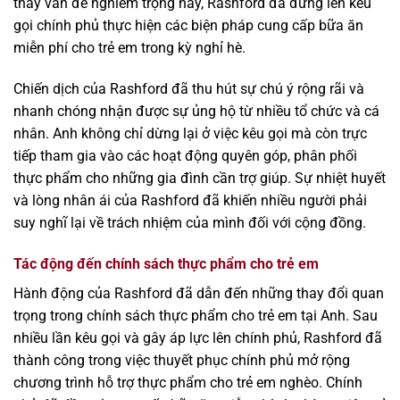
thấy vấn đề nghiêm trọng này, Rashford đã đứng lên kêu
gọi chính phủ thực hiện các biện pháp cung cấp bữa ăn
miễn phí cho trẻ em trong kỳ nghỉ hè.
Chiến dịch của Rashford đã thu hút sự chú ý rộng rãi và
nhanh chóng nhận được sự ủng hộ từ nhiều tổ chức và cá
nhân. Anh không chỉ dừng lại ở việc kêu gọi mà còn trực
tiếp tham gia vào các hoạt động quyên góp, phân phối
thực phẩm cho những gia đình cần trợ giúp. Sự nhiệt huyết
và lòng nhân ái của Rashford đã khiến nhiều người phải
suy nghĩ lại về trách nhiệm của mình đối với cộng đồng.
Tác động đến chính sách thực phẩm cho trẻ em
Hành động của Rashford đã dẫn đến những thay đổi quan
trọng trong chính sách thực phẩm cho trẻ em tại Anh. Sau
nhiều lần kêu gọi và gây áp lực lên chính phủ, Rashford đã
thành công trong việc thuyết phục chính phủ mở rộng
chương trình hỗ trợ thực phẩm cho trẻ em nghèo. Chính