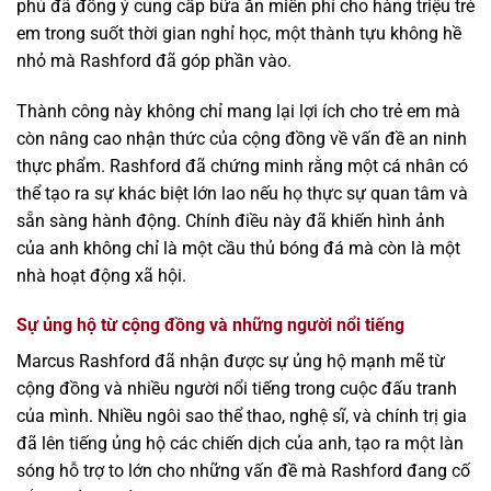
phủ đã đồng ý cung cấp bữa ăn miễn phí cho hàng triệu trẻ
em trong suốt thời gian nghỉ học, một thành tựu không hề
nhỏ mà Rashford đã góp phần vào.
Thành công này không chỉ mang lại lợi ích cho trẻ em mà
còn nâng cao nhận thức của cộng đồng về vấn đề an ninh
thực phẩm. Rashford đã chứng minh rằng một cá nhân có
thể tạo ra sự khác biệt lớn lao nếu họ thực sự quan tâm và
sẵn sàng hành động. Chính điều này đã khiến hình ảnh
của anh không chỉ là một cầu thủ bóng đá mà còn là một
nhà hoạt động xã hội.
Sự ủng hộ từ cộng đồng và những người nổi tiếng
Marcus Rashford đã nhận được sự ủng hộ mạnh mẽ từ
cộng đồng và nhiều người nổi tiếng trong cuộc đấu tranh
của mình. Nhiều ngôi sao thể thao, nghệ sĩ, và chính trị gia
đã lên tiếng ủng hộ các chiến dịch của anh, tạo ra một làn
sóng hỗ trợ to lớn cho những vấn đề mà Rashford đang cố