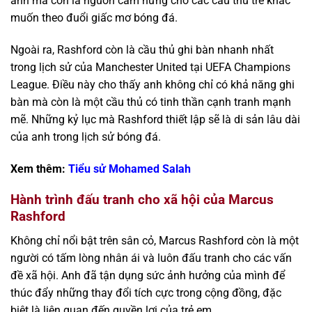
anh mà còn là nguồn cảm hứng cho các cầu thủ trẻ khác
muốn theo đuổi giấc mơ bóng đá.
Ngoài ra, Rashford còn là cầu thủ ghi bàn nhanh nhất
trong lịch sử của Manchester United tại UEFA Champions
League. Điều này cho thấy anh không chỉ có khả năng ghi
bàn mà còn là một cầu thủ có tinh thần cạnh tranh mạnh
mẽ. Những kỷ lục mà Rashford thiết lập sẽ là di sản lâu dài
của anh trong lịch sử bóng đá.
Xem thêm:
Tiểu sử Mohamed Salah
Hành trình đấu tranh cho xã hội của Marcus
Rashford
Không chỉ nổi bật trên sân cỏ, Marcus Rashford còn là một
người có tấm lòng nhân ái và luôn đấu tranh cho các vấn
đề xã hội. Anh đã tận dụng sức ảnh hưởng của mình để
thúc đẩy những thay đổi tích cực trong cộng đồng, đặc
biệt là liên quan đến quyền lợi của trẻ em.