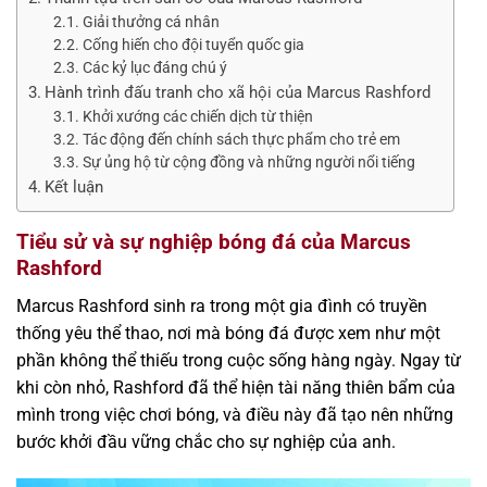
Giải thưởng cá nhân
Cống hiến cho đội tuyển quốc gia
Các kỷ lục đáng chú ý
Hành trình đấu tranh cho xã hội của Marcus Rashford
Khởi xướng các chiến dịch từ thiện
Tác động đến chính sách thực phẩm cho trẻ em
Sự ủng hộ từ cộng đồng và những người nổi tiếng
Kết luận
Tiểu sử và sự nghiệp bóng đá của Marcus
Rashford
Marcus Rashford sinh ra trong một gia đình có truyền
thống yêu thể thao, nơi mà bóng đá được xem như một
phần không thể thiếu trong cuộc sống hàng ngày. Ngay từ
khi còn nhỏ, Rashford đã thể hiện tài năng thiên bẩm của
mình trong việc chơi bóng, và điều này đã tạo nên những
bước khởi đầu vững chắc cho sự nghiệp của anh.