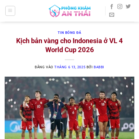
Bỏ
qua
nội
dung
TIN BÓNG ĐÁ
Kịch bản vàng cho Indonesia ở VL 4
World Cup 2026
ĐĂNG VÀO
THÁNG 6 13, 2025
BỞI
BABBI