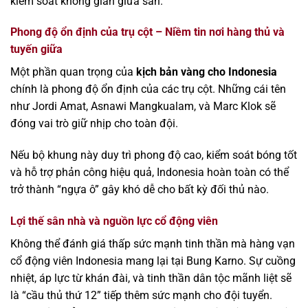
kiểm soát không gian giữa sân.
Phong độ ổn định của trụ cột – Niềm tin nơi hàng thủ và
tuyến giữa
Một phần quan trọng của
kịch bản vàng cho Indonesia
chính là phong độ ổn định của các trụ cột. Những cái tên
như Jordi Amat, Asnawi Mangkualam, và Marc Klok sẽ
đóng vai trò giữ nhịp cho toàn đội.
Nếu bộ khung này duy trì phong độ cao, kiểm soát bóng tốt
và hỗ trợ phản công hiệu quả, Indonesia hoàn toàn có thể
trở thành “ngựa ô” gây khó dễ cho bất kỳ đối thủ nào.
Lợi thế sân nhà và nguồn lực cổ động viên
Không thể đánh giá thấp sức mạnh tinh thần mà hàng vạn
cổ động viên Indonesia mang lại tại Bung Karno. Sự cuồng
nhiệt, áp lực từ khán đài, và tinh thần dân tộc mãnh liệt sẽ
là “cầu thủ thứ 12” tiếp thêm sức mạnh cho đội tuyển.