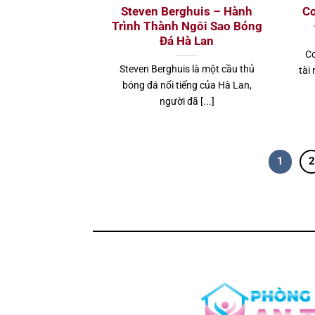
Steven Berghuis – Hành
Co
Trình Thành Ngôi Sao Bóng
Đá Hà Lan
Co
Steven Berghuis là một cầu thủ
tài
bóng đá nổi tiếng của Hà Lan,
người đã [...]
1
2