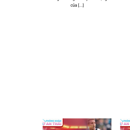
của [...]