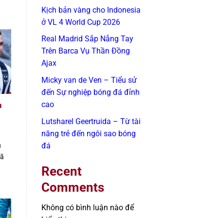
Kịch bản vàng cho Indonesia
ở VL 4 World Cup 2026
Real Madrid Sắp Nẫng Tay
Trên Barca Vụ Thần Đồng
Ajax
Micky van de Ven – Tiểu sử
đến Sự nghiệp bóng đá đỉnh
cao
h
Lutsharel Geertruida – Từ tài
năng trẻ đến ngôi sao bóng
đá
ủ
đã
Recent
Comments
Không có bình luận nào để