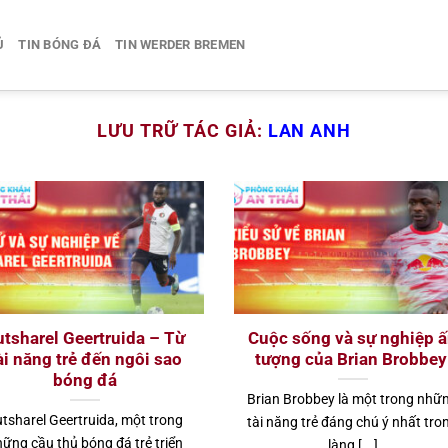
Ủ
TIN BÓNG ĐÁ
TIN WERDER BREMEN
LƯU TRỮ TÁC GIẢ:
LAN ANH
utsharel Geertruida – Từ
Cuộc sống và sự nghiệp 
ài năng trẻ đến ngôi sao
tượng của Brian Brobbe
bóng đá
Brian Brobbey là một trong nhữ
tsharel Geertruida, một trong
tài năng trẻ đáng chú ý nhất tro
ững cầu thủ bóng đá trẻ triển
làng [...]