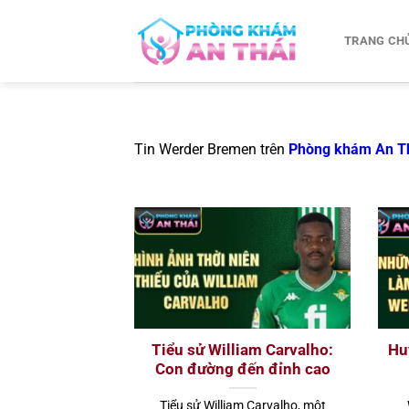
Bỏ
qua
TRANG CH
nội
dung
Tin Werder Bremen trên
Phòng khám An T
Tiểu sử William Carvalho:
Hu
Con đường đến đỉnh cao
Tiểu sử William Carvalho, một