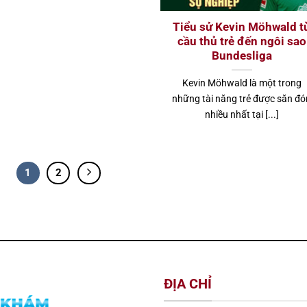
Tiểu sử Kevin Möhwald t
cầu thủ trẻ đến ngôi sao
Bundesliga
Kevin Möhwald là một trong
những tài năng trẻ được săn đó
nhiều nhất tại [...]
1
2
ĐỊA CHỈ