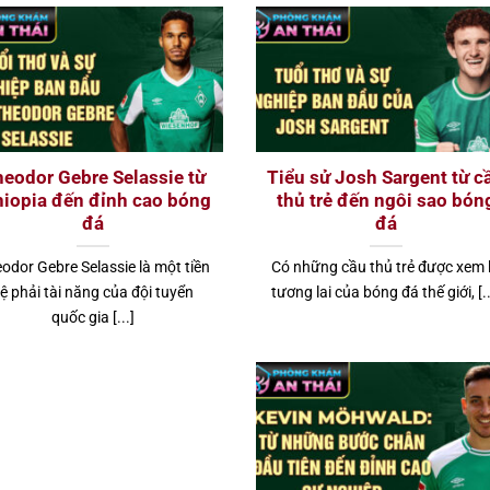
eodor Gebre Selassie từ
Tiểu sử Josh Sargent từ c
hiopia đến đỉnh cao bóng
thủ trẻ đến ngôi sao bón
đá
đá
odor Gebre Selassie là một tiền
Có những cầu thủ trẻ được xem 
ệ phải tài năng của đội tuyển
tương lai của bóng đá thế giới, [..
quốc gia [...]