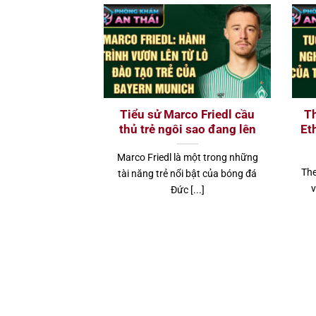
Tiểu sử Marco Friedl cầu
Th
thủ trẻ ngôi sao đang lên
Et
Marco Friedl là một trong những
The
tài năng trẻ nổi bật của bóng đá
v
Đức [...]