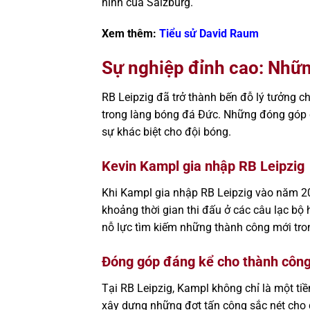
hình của Salzburg.
Xem thêm:
Tiểu sử David Raum
Sự nghiệp đỉnh cao: Nhữn
RB Leipzig đã trở thành bến đỗ lý tưởng c
trong làng bóng đá Đức. Những đóng góp c
sự khác biệt cho đội bóng.
Kevin Kampl gia nhập RB Leipzig
Khi Kampl gia nhập RB Leipzig vào năm 2
khoảng thời gian thi đấu ở các câu lạc bộ
nỗ lực tìm kiếm những thành công mới tron
Đóng góp đáng kể cho thành công
Tại RB Leipzig, Kampl không chỉ là một ti
xây dựng những đợt tấn công sắc nét cho 