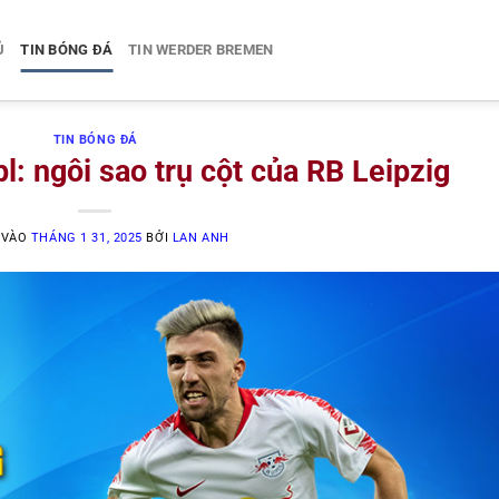
Ủ
TIN BÓNG ĐÁ
TIN WERDER BREMEN
TIN BÓNG ĐÁ
: ngôi sao trụ cột của RB Leipzig
 VÀO
THÁNG 1 31, 2025
BỞI
LAN ANH