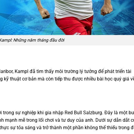
Kampl: Những năm tháng đầu đời
ribor, Kampl đã tìm thấy môi trường lý tưởng để phát triển tài
g kỹ thuật cơ bản mà còn tiếp thu được nhiều bài học quý giá v
rong sự nghiệp khi gia nhập Red Bull Salzburg. Đây là một b
h mạnh mẽ trong lối chơi và tư duy của anh. Dưới sự dẫn dắt 
hực sự tỏa sáng và trở thành một phần không thể thiếu trong đ