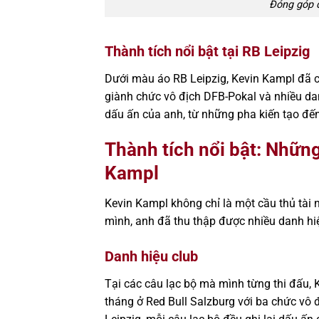
Đóng góp 
Thành tích nổi bật tại RB Leipzig
Dưới màu áo RB Leipzig, Kevin Kampl đã c
giành chức vô địch DFB-Pokal và nhiều da
dấu ấn của anh, từ những pha kiến tạo đế
Thành tích nổi bật: Những
Kampl
Kevin Kampl không chỉ là một cầu thủ tài 
mình, anh đã thu thập được nhiều danh hiệ
Danh hiệu club
Tại các câu lạc bộ mà mình từng thi đấu
tháng ở Red Bull Salzburg với ba chức vô