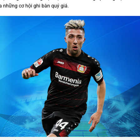
a những cơ hội ghi bàn quý giá.