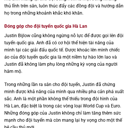
thủ lĩnh trên sân, luôn thúc đẩy các đồng đội và hướng dẫn
họ trong những khoảnh khắc khó khăn.
Đóng góp cho đội tuyển quốc gia Hà Lan
Justin Bijlow cũng không ngừng nỗ lực để được gọi lên đội
tuyển quốc gia. Anh đã có cơ hội thể hiện tài năng của
mình tại các giải đấu quốc tế. Được khoác lên mình chiếc
áo của đội tuyển quốc gia là một niềm tự hào lớn lao và
Justin đã không làm phụ lòng những kỳ vọng của người
hâm mộ.
Trong những lần ra sân cho đội tuyển, Justin đã chứng
minh được khả năng của mình qua nhiều pha cản phá xuất
sắc. Anh là một phần không thể thiếu trong đội hình của
Hà Lan, đặc biệt là trong các vòng loại World Cup và Euro.
Những đóng góp của Justin không chỉ làm tăng thêm sức
mạnh cho đội tuyển mà còn mang lại hy vọng cho một thế
hệ cầu thủ mới.