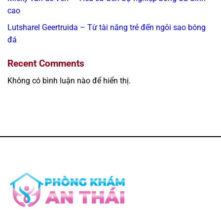
cao
Lutsharel Geertruida – Từ tài năng trẻ đến ngôi sao bóng
đá
Recent Comments
Không có bình luận nào để hiển thị.