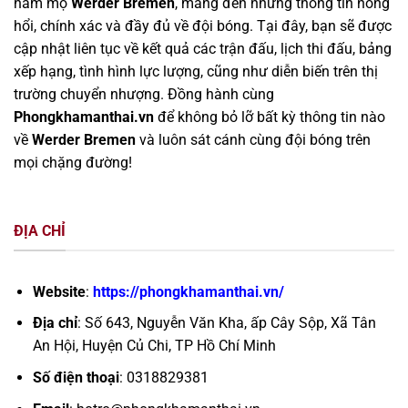
hâm mộ
Werder Bremen
, mang đến những thông tin nóng
hổi, chính xác và đầy đủ về đội bóng. Tại đây, bạn sẽ được
cập nhật liên tục về kết quả các trận đấu, lịch thi đấu, bảng
xếp hạng, tình hình lực lượng, cũng như diễn biến trên thị
trường chuyển nhượng. Đồng hành cùng
Phongkhamanthai.vn
để không bỏ lỡ bất kỳ thông tin nào
về
Werder Bremen
và luôn sát cánh cùng đội bóng trên
mọi chặng đường!
ĐỊA CHỈ
Website
:
https://phongkhamanthai.vn/
Địa chỉ
: Số 643, Nguyễn Văn Kha, ấp Cây Sộp, Xã Tân
An Hội, Huyện Củ Chi, TP Hồ Chí Minh
Số điện thoại
: 0318829381