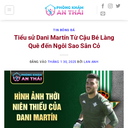
Bỏ
qua
nội
dung
TIN BÓNG ĐÁ
Tiểu sử Dani Martín Từ Cậu Bé Làng
Quê đến Ngôi Sao Sân Cỏ
ĐĂNG VÀO
THÁNG 1 30, 2025
BỞI
LAN ANH