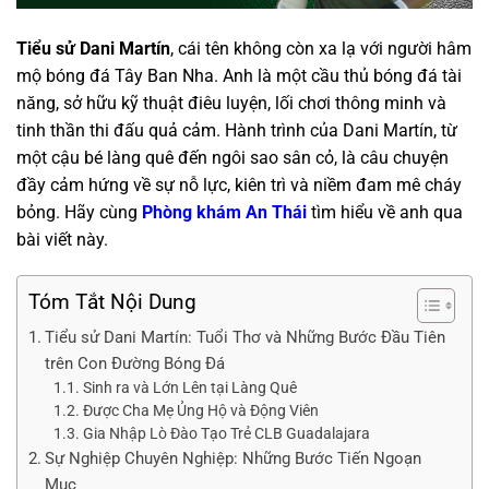
Tiểu sử Dani Martín
, cái tên không còn xa lạ với người hâm
mộ bóng đá Tây Ban Nha. Anh là một cầu thủ bóng đá tài
năng, sở hữu kỹ thuật điêu luyện, lối chơi thông minh và
tinh thần thi đấu quả cảm. Hành trình của Dani Martín, từ
một cậu bé làng quê đến ngôi sao sân cỏ, là câu chuyện
đầy cảm hứng về sự nỗ lực, kiên trì và niềm đam mê cháy
bỏng. Hãy cùng
Phòng khám An Thái
tìm hiểu về anh qua
bài viết này.
Tóm Tắt Nội Dung
Tiểu sử Dani Martín: Tuổi Thơ và Những Bước Đầu Tiên
trên Con Đường Bóng Đá
Sinh ra và Lớn Lên tại Làng Quê
Được Cha Mẹ Ủng Hộ và Động Viên
Gia Nhập Lò Đào Tạo Trẻ CLB Guadalajara
Sự Nghiệp Chuyên Nghiệp: Những Bước Tiến Ngoạn
Mục