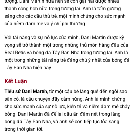
tượng, Dani Martín hứa hẹn sẽ còn gặt hái được nhiều
thành công hơn nữa trong tương lai. Anh là tấm gương
sáng cho các cầu thủ trẻ, một minh chứng cho sức mạnh
của niềm đam mê và ý chí phi thường.
Với tài năng và sự nỗ lực của mình, Dani Martín được kỳ
vọng sẽ trở thành một trong những thủ môn hàng đầu của
Real Betis và bóng đá Tây Ban Nha trong tương lai. Anh là
một trong những tài năng trẻ đáng chú ý nhất của bóng đá
Tây Ban Nha hiện nay.
Kết Luận
Tiểu sử Dani Martín
, từ một cậu bé làng quê đến ngôi sao
sân cỏ, là câu chuyện đầy cảm hứng. Anh là minh chứng
cho sức mạnh của sự nỗ lực, kiên trì và niềm đam mê cháy
bỏng. Dani Martín đã để lại dấu ấn đậm nét trong làng
bóng đá Tây Ban Nha, và anh sẽ còn tiếp tục tỏa sáng
trong thời gian tới.