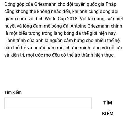
Đóng góp của Griezmann cho đội tuyển quốc gia Pháp
cũng không thể không nhắc đến, khi anh cùng đồng đội
giành chức vô địch World Cup 2018. Với tài năng, sự nhiệt
huyết và lòng đam mê bóng đá, Antoine Griezmann chính
là một biểu tượng trong làng bóng đá thế giới hiện nay.
Hành trình của anh là nguồn cảm hứng cho nhiều thế hệ
cầu thủ trẻ và người hâm mộ, chứng minh rằng với nỗ lực
và kiên trì, mọi ước mơ đều có thể trở thành hiện thực.
Tìm kiếm
TÌM
KIẾM