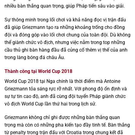
nhiều bàn thắng quan trọng, giúp Pháp tiến sâu vào giải.
Sự thông minh trong lối chơi và khả năng đọc vị trận đấu
đã giúp Griezmann tạo ra những khoảng trống cho đồng
đội và đóng góp vào lối chơi chung của toàn đội. Dù không
thể giành chức vô địch, nhưng việc nằm trong top những
cầu thủ ghi bàn hàng đầu đã củng cố thêm vị thế của anh
trong làng bóng đá châu Âu.
Thành công tại World Cup 2018
World Cup 2018 tại Nga chính là thời điểm mà Antoine
Griezmann tỏa sáng rực rỡ nhất. Với phong độ ổn định và
sự tự tin cao độ, anh đã cùng đội tuyển Pháp giành chức
vô địch World Cup lần thứ hai trong lịch sử.
Griezmann không chỉ ghi được những bàn thắng quan
trọng mà còn có những pha kiến tạo đầy tinh tế. Bàn thắng
từ penalty trong trận đấu với Croatia trong chung kết đã