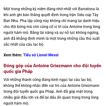
Một trong những kỷ niệm đáng nhớ nhất với Barcelona là
khi anh ghi bàn thắng quyết định trong trận Siêu cúp Tây
Ban Nha. Pha lập công này không chỉ mang lại danh hiệu
cho đội bóng mà còn củng cố vị trí của Antoine trong lòng
người hâm mộ. Bằng tài năng và sự nỗ lực không ngừng,
anh đã khẳng định mình là một trong những cầu thủ xuất
sắc nhất của câu lạc bộ.
Xem thêm:
Tiểu sử Lionel Messi
Đóng góp của Antoine Griezmann cho đội tuyển
quốc gia Pháp
Với những thành công đáng kinh ngạc tại câu lạc bộ,
không thể không nhắc đến vai trò của Antoine Griezmann
trong đội tuyển quốc gia Pháp. Anh đã góp mặt trong
nhiều giải đấu lớn và để lại dấu ấn quan trọng trong lòng
người hâm mộ.