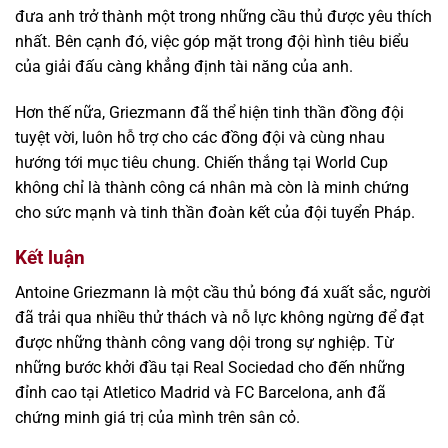
đưa anh trở thành một trong những cầu thủ được yêu thích
nhất. Bên cạnh đó, việc góp mặt trong đội hình tiêu biểu
của giải đấu càng khẳng định tài năng của anh.
Hơn thế nữa, Griezmann đã thể hiện tinh thần đồng đội
tuyệt vời, luôn hỗ trợ cho các đồng đội và cùng nhau
hướng tới mục tiêu chung. Chiến thắng tại World Cup
không chỉ là thành công cá nhân mà còn là minh chứng
cho sức mạnh và tinh thần đoàn kết của đội tuyển Pháp.
Kết luận
Antoine Griezmann là một cầu thủ bóng đá xuất sắc, người
đã trải qua nhiều thử thách và nỗ lực không ngừng để đạt
được những thành công vang dội trong sự nghiệp. Từ
những bước khởi đầu tại Real Sociedad cho đến những
đỉnh cao tại Atletico Madrid và FC Barcelona, anh đã
chứng minh giá trị của mình trên sân cỏ.